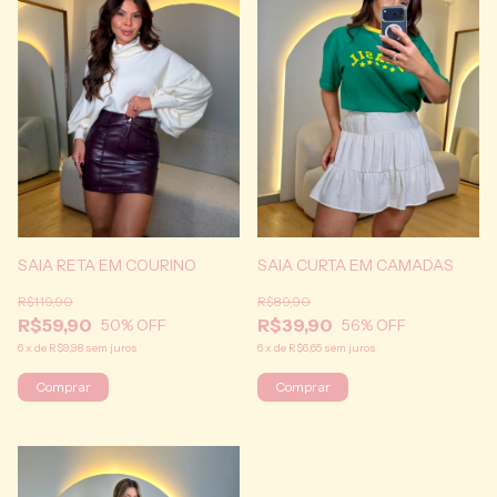
SAIA CURTA EM CAMADAS
SAIA RETA EM COURINO
R$89,90
R$119,90
R$39,90
R$59,90
56
% OFF
50
% OFF
6
x
de
R$6,65
sem juros
6
x
de
R$9,98
sem juros
Comprar
Comprar