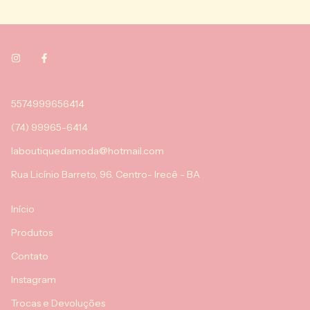
5574999656414
(74) 99965-6414
laboutiquedamoda@hotmail.com
Rua Licínio Barreto, 96. Centro- Irecê - BA
Início
Produtos
Contato
Instagram
Trocas e Devoluções