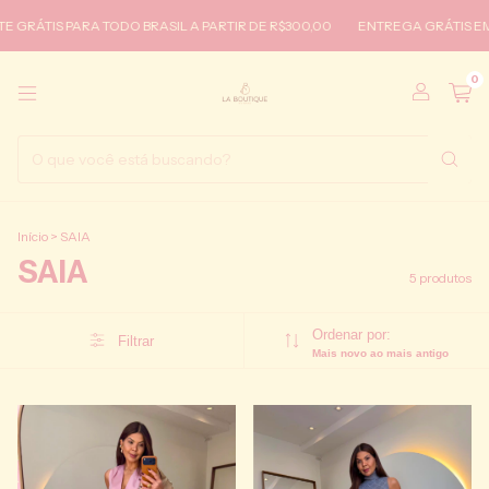
IS PARA TODO BRASIL A PARTIR DE R$300,00
ENTREGA GRÁTIS EM IRECÊ
0
Início
>
SAIA
SAIA
5 produtos
Ordenar por:
Filtrar
Mais novo ao mais antigo