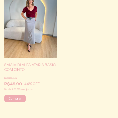
SAIA MIDI ALFAIATARIA BASIC
COM CINTO
R$89,90
R$49,90
44
% OFF
6
x
de
R$8,32
sem juros
Comprar