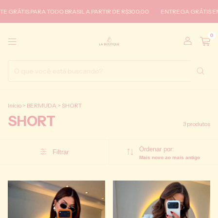
ÁTIS PARA TODO BRASIL A PARTIR DE R$300,00
ENTREGA GRÁTIS EM IRE
0
Início
>
BERMUDA
>
SHORT
SHORT
3 produtos
Ordenar por:
Filtrar
Mais novo ao mais antigo