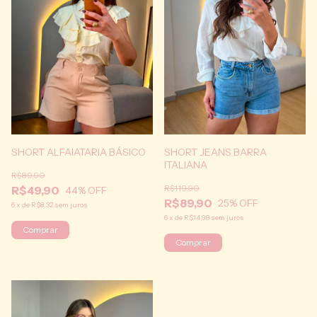
SHORT ALFAIATARIA BÁSICO
SHORT JEANS BARRA
ITALIANA
R$89,90
R$119,90
R$49,90
44
% OFF
R$89,90
25
% OFF
6
x
de
R$8,32
sem juros
6
x
de
R$14,98
sem juros
Comprar
Comprar