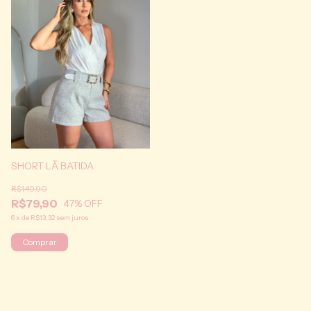
SHORT LÃ BATIDA
R$149,90
R$79,90
47
% OFF
6
x
de
R$13,32
sem juros
Comprar