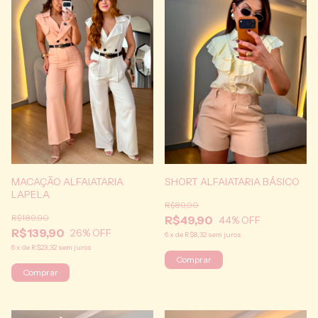
MACAÇÃO ALFAIATARIA
SHORT ALFAIATARIA BÁSICO
LAPELA
R$89,90
R$189,90
R$49,90
44
% OFF
R$139,90
26
% OFF
6
x
de
R$8,32
sem juros
6
x
de
R$23,32
sem juros
Comprar
Comprar