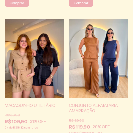
Comprar
Comprar
MACAQUINHO UTILITÁRIO
CONJUNTO ALFAIATARIA
AMARRAÇÃO
R$159,90
R$169,90
R$109,90
31
% OFF
R$119,90
29
% OFF
6
x
de
R$18,32
sem juros
6
x
de
R$19,98
sem juros