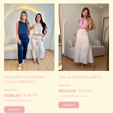
CONJUNTO ALFAIATARIA
SAIA ALFAIATARIA AMPLA
CALÇA COM VINCO
R$89,90
R$149,90
R$69,90
22
% OFF
R$89,90
40
% OFF
6
x
de
R$11,65
sem juros
6
x
de
R$14,98
sem juros
Comprar
Comprar