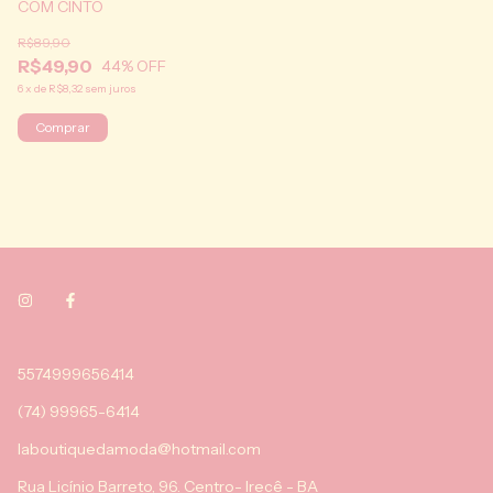
COM CINTO
R$89,90
R$49,90
44
% OFF
6
x
de
R$8,32
sem juros
Comprar
5574999656414
(74) 99965-6414
laboutiquedamoda@hotmail.com
Rua Licínio Barreto, 96. Centro- Irecê - BA