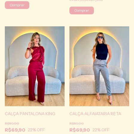
Comprar
Comprar
CALÇA ALFAIATARIA RETA
CALÇA PANTALONA KING
R$89,90
R$89,90
R$69,90
R$69,90
22
% OFF
22
% OFF