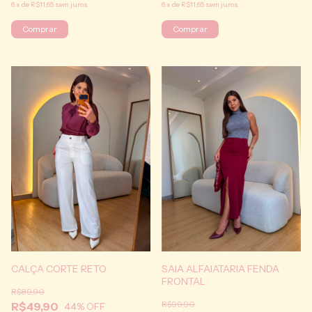
6
x
de
R$11,65
sem juros
6
x
de
R$11,65
sem juros
Comprar
Comprar
CALÇA CORTE RETO
SAIA ALFAIATARIA FENDA
FRONTAL
R$89,90
R$99,90
R$49,90
44
% OFF