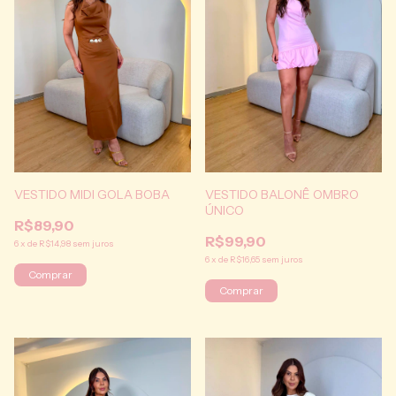
VESTIDO BALONÊ OMBRO
VESTIDO MIDI GOLA BOBA
ÚNICO
R$89,90
R$99,90
6
x
de
R$14,98
sem juros
6
x
de
R$16,65
sem juros
Comprar
Comprar