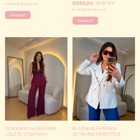
R$59,90
40
% OFF
6
x
de
R$8,32
sem juros
6
x
de
R$9,98
sem juros
Comprar
Comprar
CONJUNTO ALFAIATARIA
BLAZER ALFAIATARIA
COLETE COM FAIXA
DETALHES EM BOTÕES