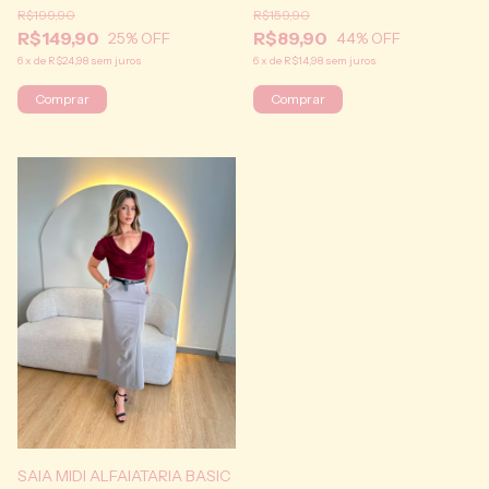
R$199,90
R$159,90
R$149,90
R$89,90
25
% OFF
44
% OFF
6
x
de
R$24,98
sem juros
6
x
de
R$14,98
sem juros
Comprar
Comprar
SAIA MIDI ALFAIATARIA BASIC