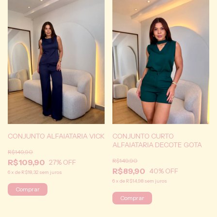
CONJUNTO ALFAIATARIA VICK
CONJUNTO CURTO
ALFAIATARIA DECOTE GOTA
R$149,90
R$149,90
R$109,90
27
% OFF
R$89,90
40
% OFF
6
x
de
R$18,32
sem juros
6
x
de
R$14,98
sem juros
Comprar
Comprar