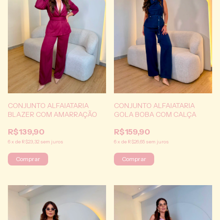
CONJUNTO ALFAIATARIA
CONJUNTO ALFAIATARIA
BLAZER COM AMARRAÇÃO
GOLA BOBA COM CALÇA
R$139,90
R$159,90
6
x
de
R$23,32
sem juros
6
x
de
R$26,65
sem juros
Comprar
Comprar