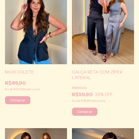
CALÇA RETA COM ZÍPER
MAXI COLETE
LATERAL
R$89,90
R$89,90
6
x
de
R$14,98
sem juros
R$59,90
33
% OFF
Comprar
6
x
de
R$9,98
sem juros
Comprar