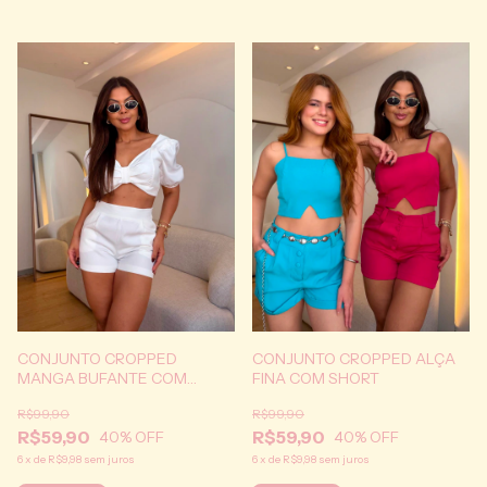
CONJUNTO CROPPED
CONJUNTO CROPPED ALÇA
MANGA BUFANTE COM
FINA COM SHORT
SHORT
R$99,90
R$99,90
R$59,90
R$59,90
40
% OFF
40
% OFF
6
x
de
R$9,98
sem juros
6
x
de
R$9,98
sem juros