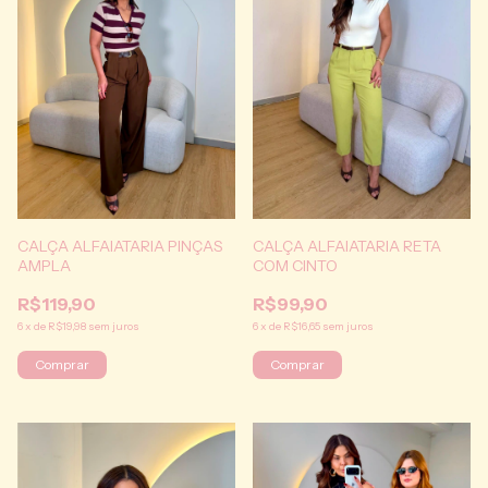
CALÇA ALFAIATARIA PINÇAS
CALÇA ALFAIATARIA RETA
AMPLA
COM CINTO
R$119,90
R$99,90
6
x
de
R$19,98
sem juros
6
x
de
R$16,65
sem juros
Comprar
Comprar