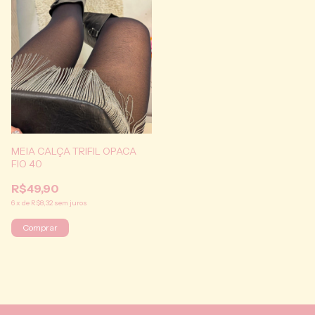
MEIA CALÇA TRIFIL OPACA
FIO 40
R$49,90
6
x
de
R$8,32
sem juros
Comprar