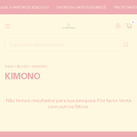
SIL A PARTIR DE R$300,00
ENTREGA GRÁTIS EM IRECÊ
FRETE GRÁTIS
0
Início
>
BLUSA
>
KIMONO
KIMONO
Não temos resultados para sua pesquisa. Por favor, tente
com outros filtros.