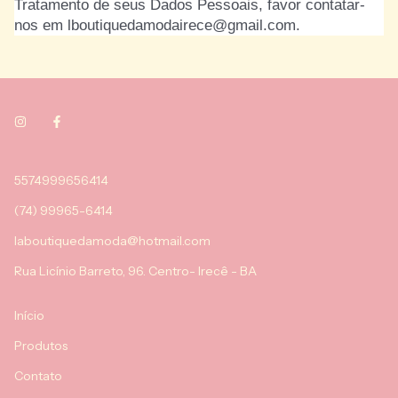
Tratamento de seus Dados Pessoais, favor contatar-
nos em
lboutiquedamodairece@gmail.com
.
5574999656414
(74) 99965-6414
laboutiquedamoda@hotmail.com
Rua Licínio Barreto, 96. Centro- Irecê - BA
Início
Produtos
Contato