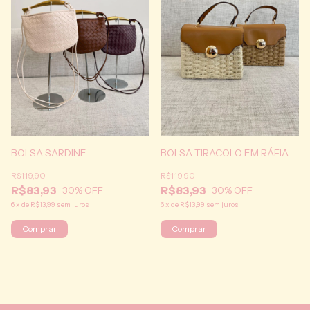
BOLSA SARDINE
BOLSA TIRACOLO EM RÁFIA
R$119,90
R$119,90
R$83,93
R$83,93
30
% OFF
30
% OFF
6
x
de
R$13,99
sem juros
6
x
de
R$13,99
sem juros
Comprar
Comprar