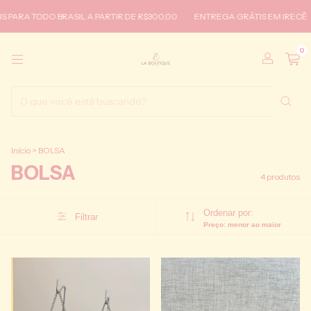
 PARA TODO BRASIL A PARTIR DE R$300,00
ENTREGA GRÁTIS EM IRECÊ
0
Início
>
BOLSA
BOLSA
4 produtos
Ordenar por:
Filtrar
Preço: menor ao maior