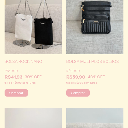
BOLSA ROCK NANO
BOLSA MULTIPLOS BOLSOS
R$59,90
R$99,90
R$41,93
R$59,90
30
% OFF
40
% OFF
6
x
de
R$6,99
sem juros
6
x
de
R$9,98
sem juros
Comprar
Comprar