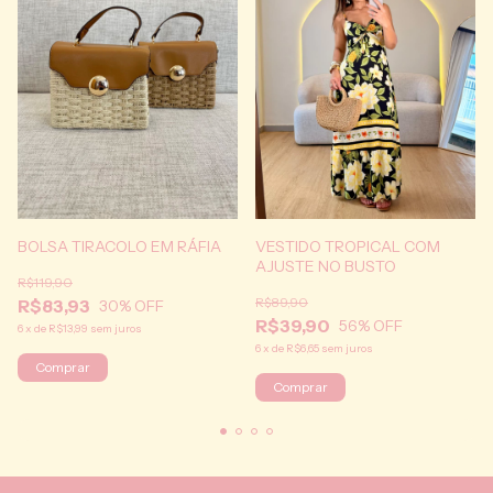
BOLSA TIRACOLO EM RÁFIA
VESTIDO TROPICAL COM
AJUSTE NO BUSTO
R$119,90
R$89,90
R$83,93
30
% OFF
R$39,90
56
% OFF
6
x
de
R$13,99
sem juros
6
x
de
R$6,65
sem juros
Comprar
Comprar