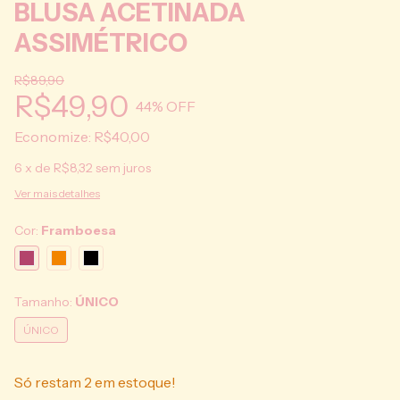
BLUSA ACETINADA
ASSIMÉTRICO
R$89,90
R$49,90
44
% OFF
Economize:
R$40,00
6
x de
R$8,32
sem juros
Ver mais detalhes
Cor:
Framboesa
Tamanho:
ÚNICO
ÚNICO
Só restam
2
em estoque!